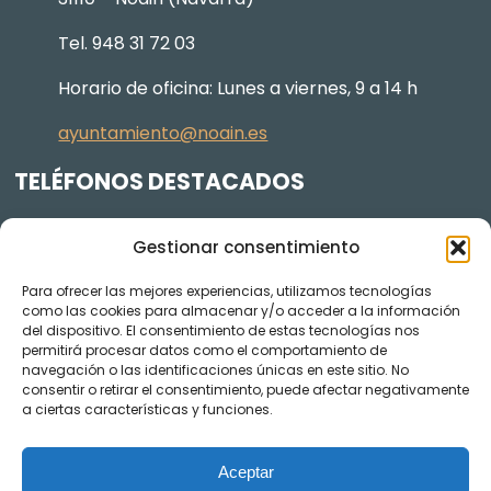
Tel. 948 31 72 03
Horario de oficina: Lunes a viernes, 9 a 14 h
ayuntamiento@noain.es
TELÉFONOS DESTACADOS
Policía Municipal
605 834 045
Gestionar consentimiento
Centro de salud
948 368 156
Para ofrecer las mejores experiencias, utilizamos tecnologías
Jardinería y Agenda Local 2030
948 074 848
como las cookies para almacenar y/o acceder a la información
TRANSPARENCIA
del dispositivo. El consentimiento de estas tecnologías nos
permitirá procesar datos como el comportamiento de
navegación o las identificaciones únicas en este sitio. No
Videos de los plenos en YouTube
consentir o retirar el consentimiento, puede afectar negativamente
a ciertas características y funciones.
Aceptar