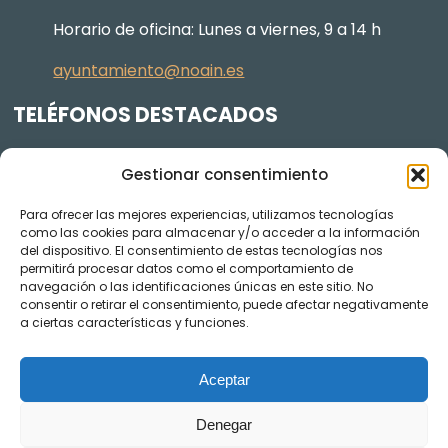
Horario de oficina: Lunes a viernes, 9 a 14 h
ayuntamiento@noain.es
TELÉFONOS DESTACADOS
Policía Municipal
605 834 045
Gestionar consentimiento
Centro de salud
948 368 156
Para ofrecer las mejores experiencias, utilizamos tecnologías
Jardinería y Agenda Local 2030
948 074 848
como las cookies para almacenar y/o acceder a la información
TRANSPARENCIA
del dispositivo. El consentimiento de estas tecnologías nos
permitirá procesar datos como el comportamiento de
navegación o las identificaciones únicas en este sitio. No
Videos de los plenos en YouTube
consentir o retirar el consentimiento, puede afectar negativamente
a ciertas características y funciones.
Aceptar
Denegar