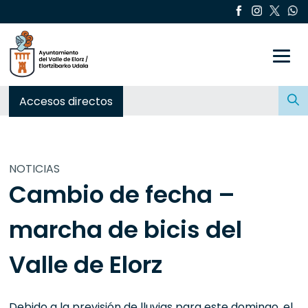
Toggle
Buscar:
Accesos directos
NOTICIAS
Cambio de fecha –
marcha de bicis del
Valle de Elorz
Debido a la previsión de lluvias para este domingo, el