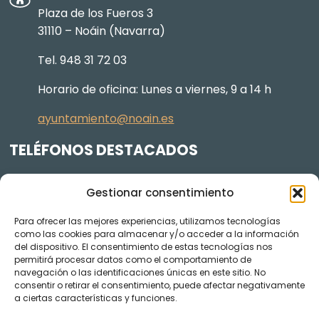
Plaza de los Fueros 3
31110 – Noáin (Navarra)
Tel. 948 31 72 03
Horario de oficina: Lunes a viernes, 9 a 14 h
ayuntamiento@noain.es
TELÉFONOS DESTACADOS
Policía Municipal
605 834 045
Gestionar consentimiento
Centro de salud
948 368 156
Para ofrecer las mejores experiencias, utilizamos tecnologías
Jardinería y Agenda Local 2030
948 074 848
como las cookies para almacenar y/o acceder a la información
del dispositivo. El consentimiento de estas tecnologías nos
TRANSPARENCIA
permitirá procesar datos como el comportamiento de
navegación o las identificaciones únicas en este sitio. No
Videos de los plenos en YouTube
consentir o retirar el consentimiento, puede afectar negativamente
a ciertas características y funciones.