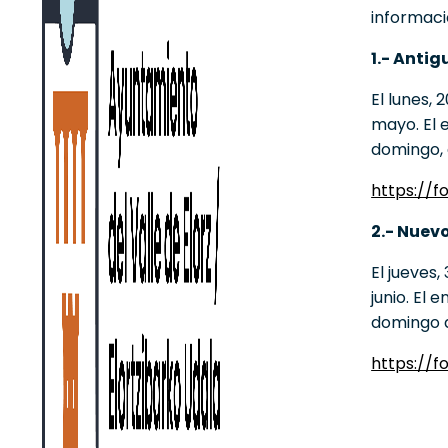
informaci
1.- Anti
El lunes,
mayo. El 
domingo, 
https://
2.- Nuev
El jueves,
junio. El 
domingo a
https://