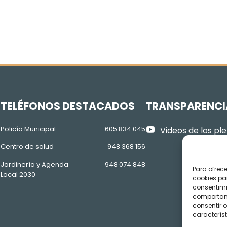
Z
TELÉFONOS DESTACADOS
TRANSPARENCI
Policía Municipal
605 834 045
Videos de los pl
Centro de salud
948 368 156
Jardinería y Agenda
948 074 848
Para ofrec
Local 2030
cookies pa
consentimi
comportami
consentir o
característ