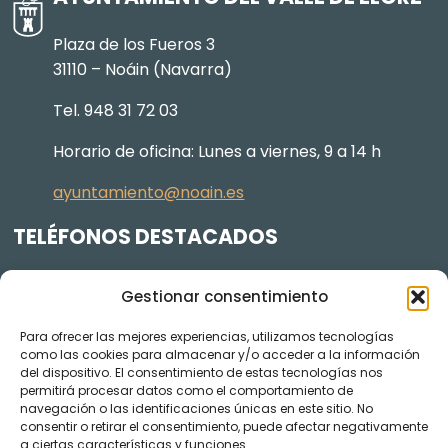
Plaza de los Fueros 3
31110 – Noáin (Navarra)
Tel. 948 31 72 03
Horario de oficina: Lunes a viernes, 9 a 14 h
ayuntamiento@noain.es
TELÉFONOS DESTACADOS
Policía Municipal
605 834 045
Gestionar consentimiento
Centro de salud
948 368 156
Para ofrecer las mejores experiencias, utilizamos tecnologías
Jardinería y Agenda Local 2030
948 074 848
como las cookies para almacenar y/o acceder a la información
TRANSPARENCIA
del dispositivo. El consentimiento de estas tecnologías nos
permitirá procesar datos como el comportamiento de
navegación o las identificaciones únicas en este sitio. No
Videos de los plenos en YouTube
consentir o retirar el consentimiento, puede afectar negativamente
a ciertas características y funciones.