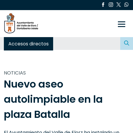
Toggle
Buscar:
Accesos directos
NOTICIAS
Nuevo aseo
autolimpiable en la
plaza Batalla
El Ayuntamiento del Valle de Elorz ha instalado un