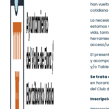
han vuelt
cotidiana
La necesi
estamos v
vida, tan
herramien
acceso/us
El presen
y acompañ
y/o Table
Se trata 
en horario
del Club 
Inscripci
Imprescin