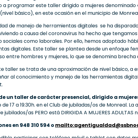
o a programar este taller dirigido a mujeres denominado 
 (nivel básico), en este ocasión en el municipio de Monreal
dad de manejo de herramientas digitales se ha disparado 
iviendo a causa del coronavirus ha hecho que tengamos
to sociales como laborales. Por ello, hemos adoptado hábi
tas digitales. Este taller se plantea desde un enfoque fem
o entre hombres y mujeres, lo que se denomina brecha d
te taller se trata de una aproximación de nivel básico, a 
ar al conocimiento y manejo de las herramientas digitale
t.
de un taller de carácter presencial, dirigido a mujeres
 de 17 a 19:30h. en el Club de jubiladas/os de Monreal. La 
de jubilados/as PERO está DIRIGIDA A MUJERES ADULTAS n
ones en 948 310 594 o
mailto:agentigualdad@ssbno
dible participar con teléfono móvil o tablet con datos mó