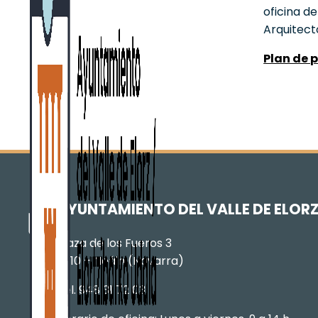
oficina d
Arquitect
Plan de 
AYUNTAMIENTO DEL VALLE DE ELOR
Plaza de los Fueros 3
31110 – Noáin (Navarra)
Tel. 948 31 72 03