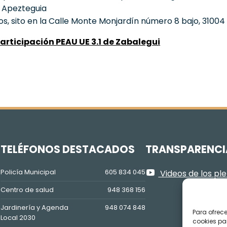
e Apezteguia
os, sito en la Calle Monte Monjardín número 8 bajo, 3100
participación PEAU UE 3.1 de Zabalegui
Z
TELÉFONOS DESTACADOS
TRANSPARENCI
Policía Municipal
605 834 045
Videos de los pl
Centro de salud
948 368 156
Jardinería y Agenda
948 074 848
Para ofrec
Local 2030
cookies pa