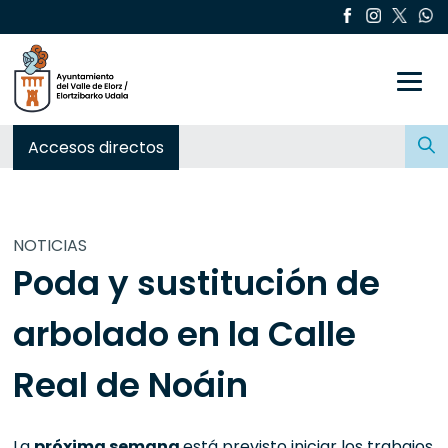
Toggle
Buscar:
Accesos directos
NOTICIAS
Poda y sustitución de
arbolado en la Calle
Real de Noáin
La
próxima semana
está previsto iniciar los trabajos