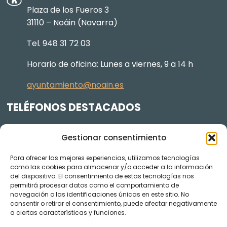
Plaza de los Fueros 3
31110 – Noáin (Navarra)
Tel. 948 31 72 03
Horario de oficina: Lunes a viernes, 9 a 14 h
ayuntamiento@noain.es
TELÉFONOS DESTACADOS
Policía Municipal
605 834 045
Gestionar consentimiento
Centro de salud
948 368 156
Para ofrecer las mejores experiencias, utilizamos tecnologías
Jardinería y Agenda Local 2030
948 074 848
como las cookies para almacenar y/o acceder a la información
TRANSPARENCIA
del dispositivo. El consentimiento de estas tecnologías nos
permitirá procesar datos como el comportamiento de
navegación o las identificaciones únicas en este sitio. No
Videos de los plenos en YouTube
consentir o retirar el consentimiento, puede afectar negativamente
a ciertas características y funciones.