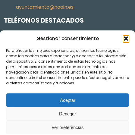
ayuntamiento@noain.es
TELÉFONOS DESTACADOS
Policía Municipal
605 834 045
Gestionar consentimiento
Centro de salud
948 368 156
Para ofrecer las mejores experiencias, utilizamos tecnologías
Jardinería y Agenda Local 2030
948 074 848
como las cookies para almacenar y/o acceder a la información
TRANSPARENCIA
del dispositivo. El consentimiento de estas tecnologías nos
permitirá procesar datos como el comportamiento de
navegación o las identificaciones únicas en este sitio. No
Videos de los plenos en YouTube
consentir o retirar el consentimiento, puede afectar negativamente
a ciertas características y funciones.
Aceptar
Denegar
Ver preferencias