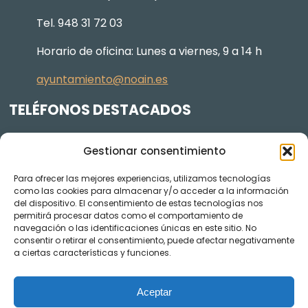
Tel. 948 31 72 03
Horario de oficina: Lunes a viernes, 9 a 14 h
ayuntamiento@noain.es
TELÉFONOS DESTACADOS
Policía Municipal
605 834 045
Gestionar consentimiento
Centro de salud
948 368 156
Para ofrecer las mejores experiencias, utilizamos tecnologías
Jardinería y Agenda Local 2030
948 074 848
como las cookies para almacenar y/o acceder a la información
TRANSPARENCIA
del dispositivo. El consentimiento de estas tecnologías nos
permitirá procesar datos como el comportamiento de
navegación o las identificaciones únicas en este sitio. No
Videos de los plenos en YouTube
consentir o retirar el consentimiento, puede afectar negativamente
a ciertas características y funciones.
Aceptar