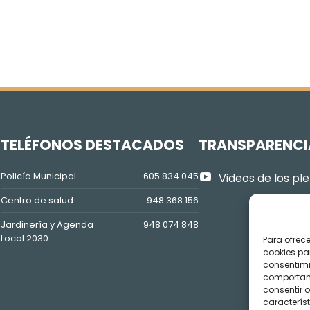
Z
TELÉFONOS DESTACADOS
TRANSPARENCI
Policía Municipal
605 834 045
Videos de los pl
Centro de salud
948 368 156
Jardinería y Agenda
948 074 848
Local 2030
Para ofrec
cookies pa
consentimi
comportami
consentir o
característ