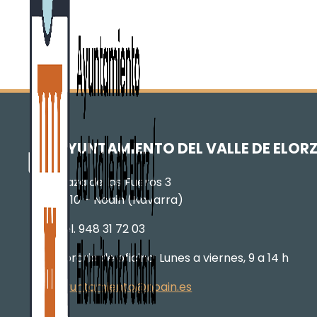
AYUNTAMIENTO DEL VALLE DE ELOR
Plaza de los Fueros 3
31110 – Noáin (Navarra)
Tel. 948 31 72 03
Horario de oficina: Lunes a viernes, 9 a 14 h
ayuntamiento@noain.es