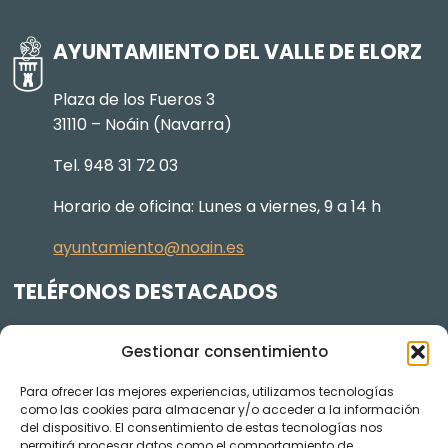
AYUNTAMIENTO DEL VALLE DE ELORZ
Plaza de los Fueros 3
31110 – Noáin (Navarra)
Tel. 948 31 72 03
Horario de oficina: Lunes a viernes, 9 a 14 h
ayuntamiento@noain.es
TELÉFONOS DESTACADOS
Policía Municipal
605 834 045
Gestionar consentimiento
Centro de salud
948 368 156
Para ofrecer las mejores experiencias, utilizamos tecnologías
Jardinería y Agenda Local 2030
948 074 848
como las cookies para almacenar y/o acceder a la información
TRANSPARENCIA
del dispositivo. El consentimiento de estas tecnologías nos
permitirá procesar datos como el comportamiento de