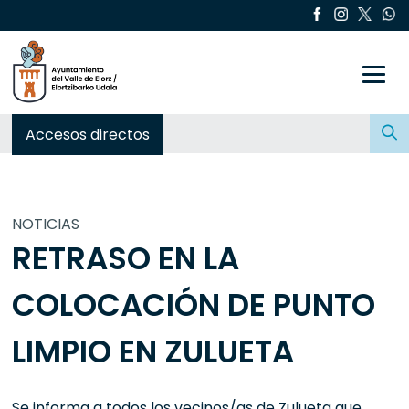
Toggle
Buscar:
Accesos directos
NOTICIAS
RETRASO EN LA
COLOCACIÓN DE PUNTO
LIMPIO EN ZULUETA
Se informa a todos los vecinos/as de Zulueta que,