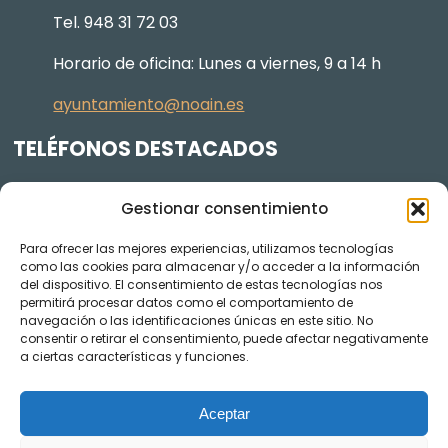
Tel. 948 31 72 03
Horario de oficina: Lunes a viernes, 9 a 14 h
ayuntamiento@noain.es
TELÉFONOS DESTACADOS
Policía Municipal
605 834 045
Gestionar consentimiento
Centro de salud
948 368 156
Para ofrecer las mejores experiencias, utilizamos tecnologías
Jardinería y Agenda Local 2030
948 074 848
como las cookies para almacenar y/o acceder a la información
TRANSPARENCIA
del dispositivo. El consentimiento de estas tecnologías nos
permitirá procesar datos como el comportamiento de
navegación o las identificaciones únicas en este sitio. No
Videos de los plenos en YouTube
consentir o retirar el consentimiento, puede afectar negativamente
a ciertas características y funciones.
Aceptar