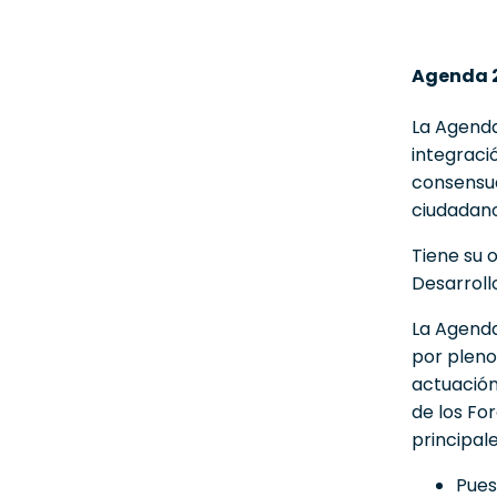
Agenda 
La Agenda
integraci
consensua
ciudadano
Tiene su 
Desarroll
La Agenda
por pleno
actuación
de los Fo
principal
Pues