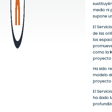
sustituyé
medio ni 
supone un
El Servic
de las ori
los espaci
promueve
como la
proyect
Ha sido r
modelo de
proyecto 
El Servic
ha dado l
profundiza