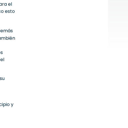
ara el
co esto
además
también
os
 el
 su
cipio y