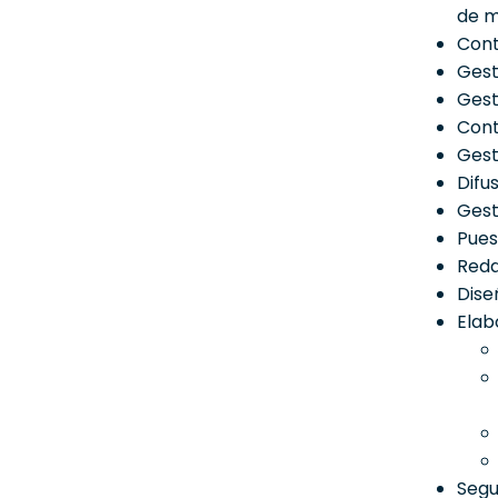
de m
Cont
Gest
Gest
Cont
Gest
Difu
Gest
Pues
Reda
Dise
Elab
Segu