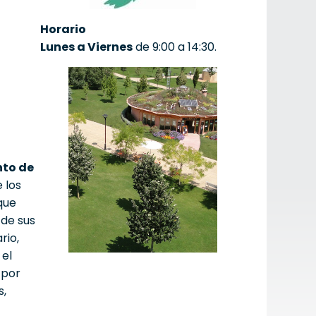
Horario
Lunes a Viernes
de 9:00 a 14:30.
nto de
 los
que
 de sus
rio,
 el
 por
s,