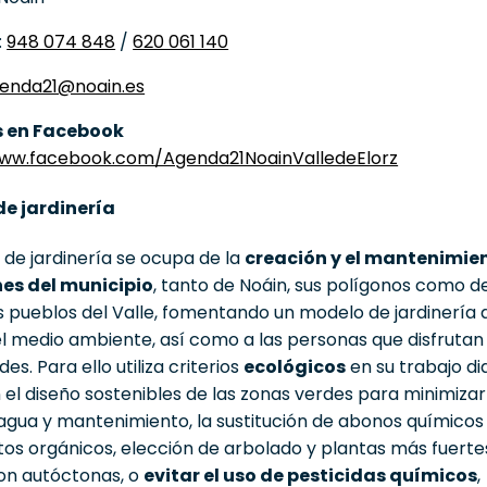
:
948 074 848
/
620 061 140
enda21@noain.es
 en Facebook
www.facebook.com/Agenda21NoainValledeElorz
de jardinería
o de jardinería se ocupa de la
creación y el mantenimie
nes del municipio
, tanto de Noáin, sus polígonos como de
s pueblos del Valle, fomentando un modelo de jardinería 
l medio ambiente, así como a las personas que disfrutan
es. Para ello utiliza criterios
ecológicos
en su trabajo dia
el diseño sostenibles de las zonas verdes para minimizar
agua y mantenimiento, la sustitución de abonos químicos
s orgánicos, elección de arbolado y plantas más fuerte
son autóctonas, o
evitar el uso de pesticidas químicos
,