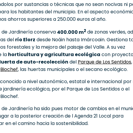
ndolos por sustancias o técnicas que no sean nocivas ni p
para los habitantes del municipio. En el aspecto económi
os ahorros superiores a 250.000 euros al año.
2
io de Jardinería conserva
400.000 m
de zonas verdes, 
llas del
río Elorz
desde Noáin hasta Imárcoain. Gestiona 
os forestales y la mejora del paisaje del Valle. A su vez
 la
horticultura y agricultura ecológica
con proyect
Huerta de auto-recolección
del
Parque de Los Sentidos
,
o
Biochef
, las huertas municipales o el secano ecológico.
econocido a nivel autonómico, estatal e internacional por
 jardinería ecológica, por el Parque de Los Sentidos o el
Biochef.
io de Jardinería ha sido pues motor de cambios en el muni
ugar a la posterior creación de l Agenda 21 Local para
r en el camino hacia la sostenibilidad.