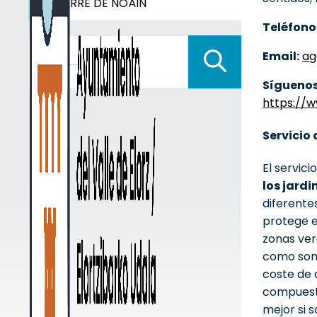
GAYARRE DE NOÁIN
Teléfono
Buscar:
Email:
ag
Síguenos
https://
Servicio 
El servici
los jardi
diferente
protege e
zonas verd
como son 
coste de 
compuesto
mejor si 