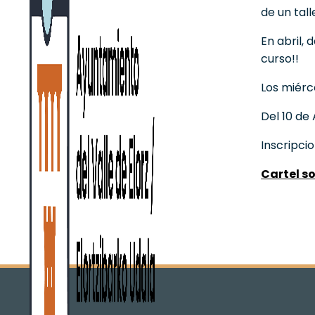
de un tal
En abril,
curso!!
Los miérco
Del 10 de A
Inscripci
Cartel s