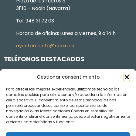
Plaza de los Fueros 3
31110 – Noáin (Navarra)
Tel. 948 31 72 03
Horario de oficina: Lunes a viernes, 9 a 14 h
ayuntamiento@noain.es
TELÉFONOS DESTACADOS
Policía Municipal
605 834 045
Gestionar consentimiento
Centro de salud
948 368 156
Para ofrecer las mejores experiencias, utilizamos tecnologías
Jardinería y Agenda Local 2030
948 074 848
como las cookies para almacenar y/o acceder a la información
del dispositivo. El consentimiento de estas tecnologías nos
TRANSPARENCIA
permitirá procesar datos como el comportamiento de
navegación o las identificaciones únicas en este sitio. No
Videos de los plenos en YouTube
consentir o retirar el consentimiento, puede afectar negativamente
a ciertas características y funciones.