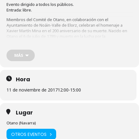
Evento dirigido a todos los públicos.
Entrada: libre.
Miembros del Comité de Otano, en colaboración con el
Ayuntamiento de Noáin-Valle de Elorz, celebran el homenaje a
Xavier Martín Mina en el 200 aniversario de su muerte. Nacido en
Otano el 6 de julio de 1789 y muerto en la lucha por la
independencia de México a la edad de 28 años, en 1817. La
importancia histórica de Xavier es incuestionable, ya que participa
con especial protagonismo de un periodo histórico trascendental
MÁS
en que cae el Antiguo Régimen y surge el liberalismo político y la
nueva sociedad de clases del sistema capitalista y, sobre todo, por
su participación especial en dos procesos de independencia.
Otano se convertirá en este día en lugar de encuentro en el que la
Hora
música y la danza servirán de homenaje a este ilustre vecino.
11 de noviembre de 2017
12:00
-
15:00
Lugar
Otano (Navarra)
OTROS EVENTOS