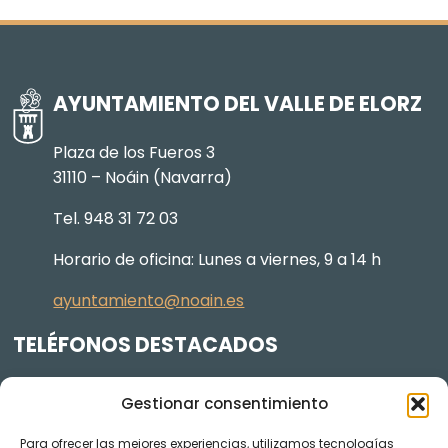
AYUNTAMIENTO DEL VALLE DE ELORZ
Plaza de los Fueros 3
31110 – Noáin (Navarra)
Tel. 948 31 72 03
Horario de oficina: Lunes a viernes, 9 a 14 h
ayuntamiento@noain.es
TELÉFONOS DESTACADOS
Policía Municipal
605 834 045
Gestionar consentimiento
Centro de salud
948 368 156
Para ofrecer las mejores experiencias, utilizamos tecnologías