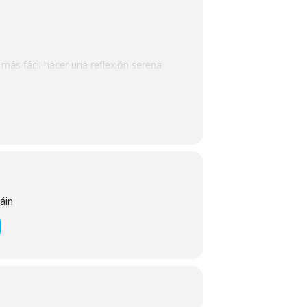
más fácil hacer una reflexión serena
 ocurra, o podemos dejarlo en manos del
é es el testamento vital, la sedación, el
áin