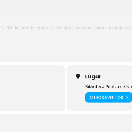
ar difícil, incómodo, emotivo…Todas las personas vamos a morir y es 
de enfermedad y de proximidad del final de la vida.
obre nuestro final, por si no estamos capacitados para ello cuando
 quieres debatir y reflexionar sobre la muerte digna y quieres saber qu
 esperamos.
Lugar
Biblioteca Pública de No
OTROS EVENTOS