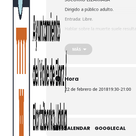
Dirigido a público adulto.
Entrada: Libre.
Hablar sobre la muerte suele result
sobre la muerte en momentos libres 
Podemos tomar decisiones previas s
MÁS
personal sanitario, de la familia… Si
suicidio asistido o la eutanasia, te
Hora
22 de febrero de 2018
19:30
-
21:00
CALENDAR
GOOGLECAL