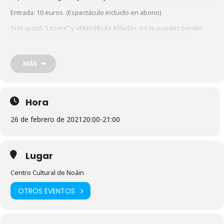
Entrada: 10 euros. (Espectáculo incluido en abono)
Si te gustó “Losers” y «Mandíbula Afilada», no te puedes perder
esta función. Estamos ante una comedia ácida en la que las
lágrimas y la risa se entremezclan sin pedir permiso. Un grupo de
amigas de la infancia acude a una casa rural para celebrar la
MÁS
despedida de soltera de una de ellas. Pero los años no pasan en
balde y, aunque sientan un vínculo muy fuerte entre ellas, nada es
lo que era… O sí!
Lo que a priori iba a ser un fin de semana a lo loco, enloquecerá un
Hora
poco más si cabe: trapos sucios, cosas que nunca se dijeron,
confesiones, alcohol, droga y un enjambre.
26 de febrero de 2021
20:00
-
21:00
Se dice que en el reino animal las abejas son los seres que mejor
se comunican. Y al parecer se comunican bailando…
Lugar
Centro Cultural de Noáin
OTROS EVENTOS