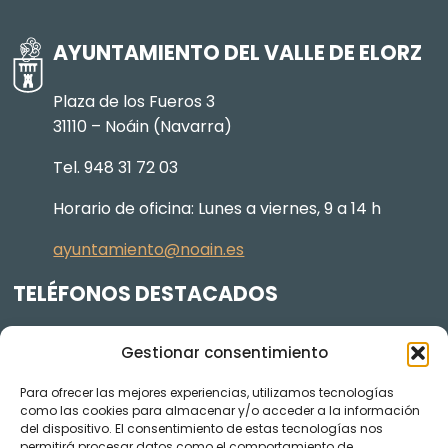
AYUNTAMIENTO DEL VALLE DE ELORZ
Plaza de los Fueros 3
31110 – Noáin (Navarra)
Tel. 948 31 72 03
Horario de oficina: Lunes a viernes, 9 a 14 h
ayuntamiento@noain.es
TELÉFONOS DESTACADOS
Policía Municipal
605 834 045
Gestionar consentimiento
Centro de salud
948 368 156
Para ofrecer las mejores experiencias, utilizamos tecnologías
Jardinería y Agenda Local 2030
948 074 848
como las cookies para almacenar y/o acceder a la información
del dispositivo. El consentimiento de estas tecnologías nos
TRANSPARENCIA
permitirá procesar datos como el comportamiento de