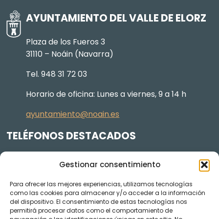
AYUNTAMIENTO DEL VALLE DE ELORZ
Plaza de los Fueros 3
31110 – Noáin (Navarra)
Tel. 948 31 72 03
Horario de oficina: Lunes a viernes, 9 a 14 h
ayuntamiento@noain.es
TELÉFONOS DESTACADOS
Policía Municipal
605 834 045
Gestionar consentimiento
Centro de salud
948 368 156
Para ofrecer las mejores experiencias, utilizamos tecnologías
Jardinería y Agenda Local 2030
948 074 848
como las cookies para almacenar y/o acceder a la información
del dispositivo. El consentimiento de estas tecnologías nos
TRANSPARENCIA
permitirá procesar datos como el comportamiento de