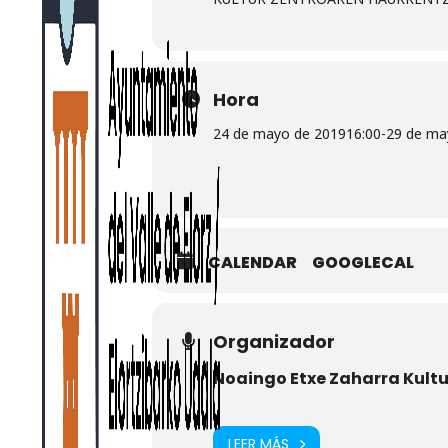
Hora
24 de mayo de 2019
16:00
-
29 de ma
CALENDAR
GOOGLECAL
Organizador
Noaingo Etxe Zaharra Kult
LEER MÁS