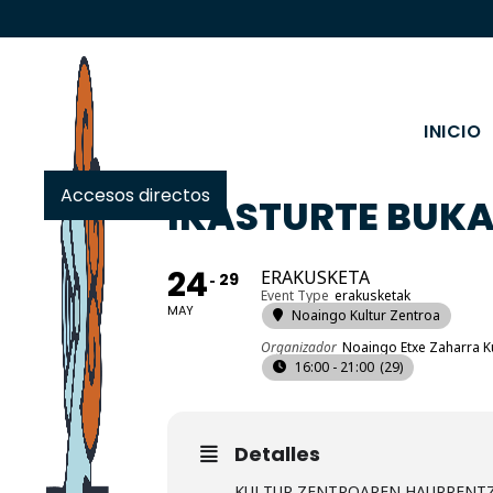
INICIO
Accesos directos
IKASTURTE BUK
24
ERAKUSKETA
29
Event Type
erakusketak
MAY
Noaingo Kultur Zentroa
Organizador
Noaingo Etxe Zaharra K
16:00 - 21:00
(29)
Detalles
KULTUR ZENTROAREN HAURRENTZ