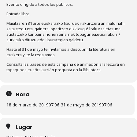
Evento dirigido a todos los públicos.
Entrada libre.
Maiatzaren 31 arte euskarazko liburuak irakurtzera animatu nahi
zaituztegu eta, gainera, oparitzen dizkizugu! Irakurzaletasuna
sustatzeko kanpaina honen oinarriak topagunea.eus/irakurri/
aurkituko dituzu edo liburutegian galdetu.
Hasta el 31 de mayo te invitamos a descubrir la literatura en
euskera y ¡te la regalamos!
Consulta las bases de esta campaña de animación a la lectura en
topagunea.eus/irakurri/
o pregunta en la Biblioteca.
Hora
18 de marzo de 2019
07:06
-
31 de mayo de 2019
07:06
Lugar