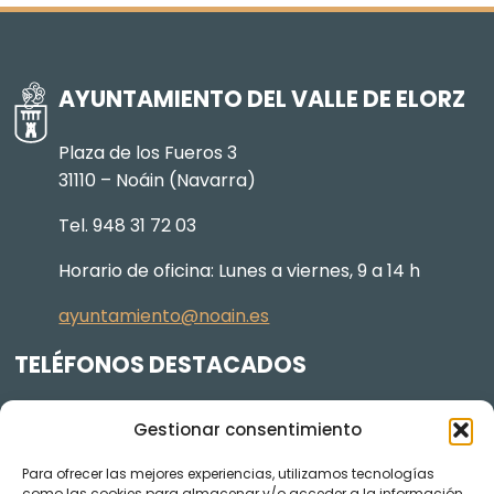
AYUNTAMIENTO DEL VALLE DE ELORZ
Plaza de los Fueros 3
31110 – Noáin (Navarra)
Tel. 948 31 72 03
Horario de oficina: Lunes a viernes, 9 a 14 h
ayuntamiento@noain.es
TELÉFONOS DESTACADOS
Policía Municipal
605 834 045
Gestionar consentimiento
Centro de salud
948 368 156
Para ofrecer las mejores experiencias, utilizamos tecnologías
Jardinería y Agenda Local 2030
948 074 848
como las cookies para almacenar y/o acceder a la información