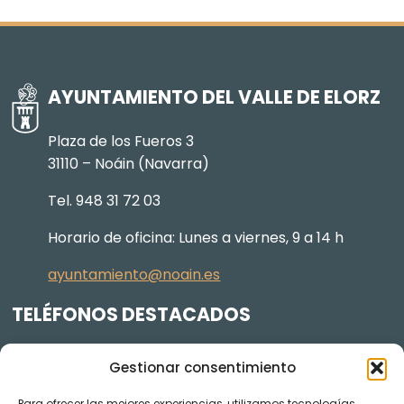
AYUNTAMIENTO DEL VALLE DE ELORZ
Plaza de los Fueros 3
31110 – Noáin (Navarra)
Tel. 948 31 72 03
Horario de oficina: Lunes a viernes, 9 a 14 h
ayuntamiento@noain.es
TELÉFONOS DESTACADOS
Policía Municipal
605 834 045
Gestionar consentimiento
Centro de salud
948 368 156
Para ofrecer las mejores experiencias, utilizamos tecnologías