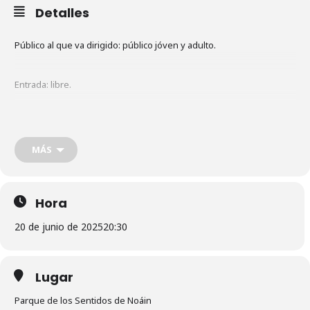
Detalles
Público al que va dirigido: público jóven y adulto.
Entrada: libre.
Se trata de un espectáculo de música y danza senegalesa. Los
Ngomez Nokass pertenecen a una familia de gwewels, una familia
de cuentacuentos, músicos, poetas, cantantes y bailarines.
MÁS
Disfrutaremos de la habilidad musical, de la poliritmia, de la fuerza
de sus tambores y de la destreza en sus bailes. Una demostración
de energía, de conexión con la vida y con los demás. La cultura del
Sabar.
Hora
20 de junio de 2025
20:30
Lugar
Parque de los Sentidos de Noáin