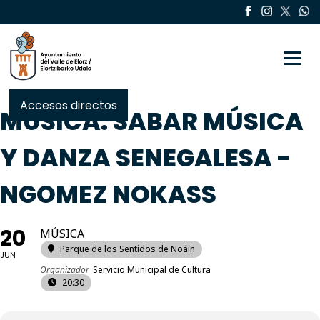
Toggle
Accesos directos
MÚSICA: SABAR MÚSICA
Y DANZA SENEGALESA -
NGOMEZ NOKASS
20
MÚSICA
Parque de los Sentidos de Noáin
JUN
Organizador
Servicio Municipal de Cultura
20:30