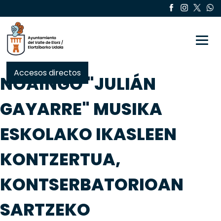
Toggle
Accesos directos
NOAINGO "JULIÁN
GAYARRE" MUSIKA
ESKOLAKO IKASLEEN
KONTZERTUA,
KONTSERBATORIOAN
SARTZEKO