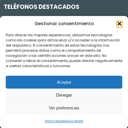
TELÉFONOS DESTACADOS
Policía Municipal
605 834 045
Gestionar consentimiento
Centro de salud
948 368 156
Para ofrecer las mejores experiencias, utilizamos tecnologías
Jardinería y Agenda Local 2030
948 074 848
como las cookies para almacenar y/o acceder a la información
del dispositivo. El consentimiento de estas tecnologías nos
TRANSPARENCIA
permitirá procesar datos como el comportamiento de
navegación o las identificaciones únicas en este sitio. No
Videos de los plenos en YouTube
consentir o retirar el consentimiento, puede afectar negativamente
a ciertas características y funciones.
Aceptar
Denegar
Ver preferencias
AVISO LEGAL
POLÍTICA DE COOKIES
POLÍTICA DE PRIVACIDAD
EJERCICIO DE DERECHOS ARSOL
ACCESIBILIDAD
Aviso legal
Aviso legal
CANAL DE DENUNCIAS