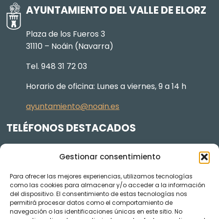
AYUNTAMIENTO DEL VALLE DE ELORZ
Plaza de los Fueros 3
31110 – Noáin (Navarra)
Tel. 948 31 72 03
Horario de oficina: Lunes a viernes, 9 a 14 h
ayuntamiento@noain.es
TELÉFONOS DESTACADOS
Policía Municipal
605 834 045
Gestionar consentimiento
Centro de salud
948 368 156
Para ofrecer las mejores experiencias, utilizamos tecnologías
Jardinería y Agenda Local 2030
948 074 848
como las cookies para almacenar y/o acceder a la información
del dispositivo. El consentimiento de estas tecnologías nos
TRANSPARENCIA
permitirá procesar datos como el comportamiento de
navegación o las identificaciones únicas en este sitio. No