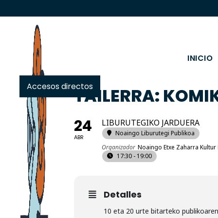
INICIO
Accesos directos
TAILERRA: KOMI
24
LIBURUTEGIKO JARDUERA
Noaingo Liburutegi Publikoa
ABR
Organizador
Noaingo Etxe Zaharra Kultur
17:30 - 19:00
Detalles
10 eta 20 urte bitarteko publikoaren