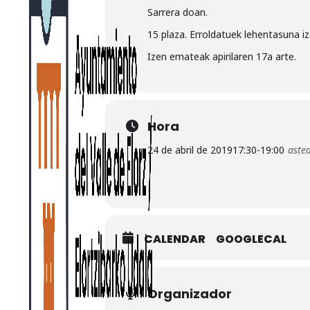
Sarrera doan.
15 plaza. Erroldatuek lehentasuna i
Izen emateak apirilaren 17a arte.
Hora
24 de abril de 2019
17:30
-
19:00
aste
CALENDAR
GOOGLECAL
Organizador