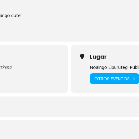
zango dute!
Lugar
azkena
Noaingo Liburutegi Publ
OTROS EVENTOS