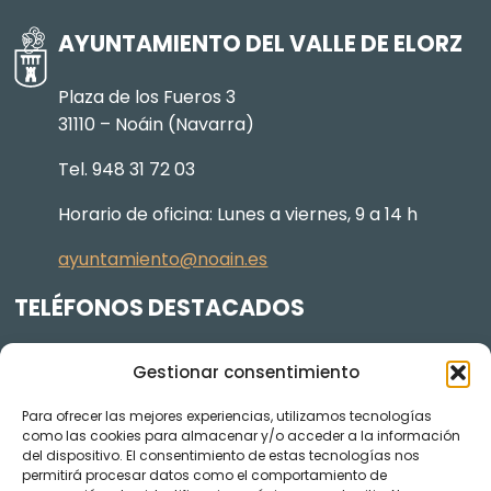
AYUNTAMIENTO DEL VALLE DE ELORZ
Plaza de los Fueros 3
31110 – Noáin (Navarra)
Tel. 948 31 72 03
Horario de oficina: Lunes a viernes, 9 a 14 h
ayuntamiento@noain.es
TELÉFONOS DESTACADOS
Policía Municipal
605 834 045
Gestionar consentimiento
Centro de salud
948 368 156
Para ofrecer las mejores experiencias, utilizamos tecnologías
Jardinería y Agenda Local 2030
948 074 848
como las cookies para almacenar y/o acceder a la información
del dispositivo. El consentimiento de estas tecnologías nos
TRANSPARENCIA
permitirá procesar datos como el comportamiento de