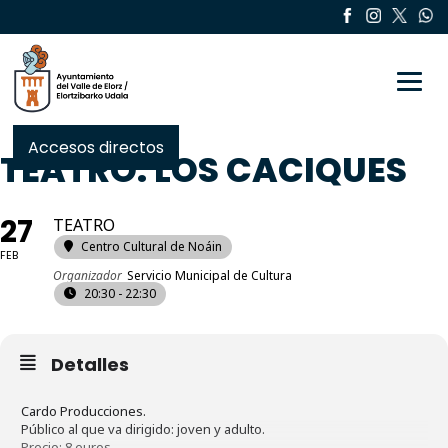
Toggle
Accesos directos
TEATRO: LOS CACIQUES
27
TEATRO
Centro Cultural de Noáin
FEB
Organizador
Servicio Municipal de Cultura
20:30 - 22:30
Detalles
Cardo Producciones.
Público al que va dirigido: joven y adulto.
Precio: 8 euros.