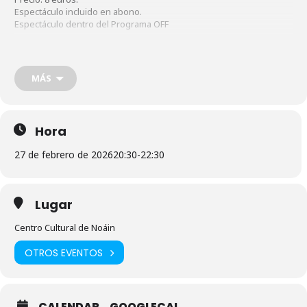
Espectáculo incluido en abono.
Espectáculo dentro del Programa OFF
Cardo Producciones presenta en formato de lectura dramatizada
esta obra de teatro de Carlos Arniches que funciona como una
MÁS
sátira moral, social y política. En ella se retrata la corrupción y el
caciquismo en la España de principios del siglo XX de manera
mordaz y cómica a través de una divertida trama en la que las
fuerzas vivas practican la corrupción y el caciquismo a sus anchas,
Hora
dando lugar a una serie de malentendidos y equívocos que acaban
trayendo consigo un lío descomunal.
27 de febrero de 2026
20:30
-
22:30
Lugar
Centro Cultural de Noáin
OTROS EVENTOS
CALENDAR
GOOGLECAL