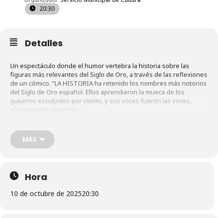
20:30
Detalles
Un espectáculo donde el humor vertebra la historia sobre las
figuras más relevantes del Siglo de Oro, a través de las reflexiones
de un cómico. “LA HISTORIA ha retenido los nombres más notorios
del Siglo de Oro español. Ellos aprendieron la mueca de los
guijarros esculpidos por viento, y sus voces fueron las voces,
eternamente repetidas…
Lope, Calderón, Cervantes, Quevedo, Shakespeare, los místicos se
funden para crear mi canción personal. Una que no se marchita
más allá del cambio y de la moda. Esta de la que ahora os hago
MÁS
entrega: Amad las bellas palabras, las sonoras palabras de este
viaje del actor… el viaje del monstruo fiero”.
Hora
Espectáculo dentro del Programa Platea y el Programa Butaca
3/Besaulkia
10 de octubre de 2025
20:30