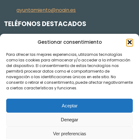
ayuntamiento@noain.es
TELÉFONOS DESTACADOS
Policía Municipal
605 834 045
Gestionar consentimiento
Centro de salud
948 368 156
Para ofrecer las mejores experiencias, utilizamos tecnologías
Jardinería y Agenda Local 2030
948 074 848
como las cookies para almacenar y/o acceder a la información
del dispositivo. El consentimiento de estas tecnologías nos
TRANSPARENCIA
permitirá procesar datos como el comportamiento de
navegación o las identificaciones únicas en este sitio. No
Videos de los plenos en YouTube
consentir o retirar el consentimiento, puede afectar negativamente
a ciertas características y funciones.
Aceptar
Denegar
Ver preferencias