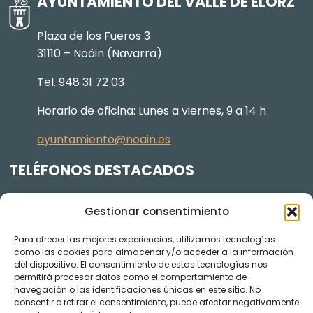
AYUNTAMIENTO DEL VALLE DE ELORZ
Plaza de los Fueros 3
31110 – Noáin (Navarra)
Tel. 948 31 72 03
Horario de oficina: Lunes a viernes, 9 a 14 h
ayuntamiento@noain.es
TELÉFONOS DESTACADOS
Policía Municipal
605 834 045
Gestionar consentimiento
Centro de salud
948 368 156
Para ofrecer las mejores experiencias, utilizamos tecnologías
Jardinería y Agenda Local 2030
948 074 848
como las cookies para almacenar y/o acceder a la información
del dispositivo. El consentimiento de estas tecnologías nos
TRANSPARENCIA
permitirá procesar datos como el comportamiento de
navegación o las identificaciones únicas en este sitio. No
Videos de los plenos en YouTube
consentir o retirar el consentimiento, puede afectar negativamente