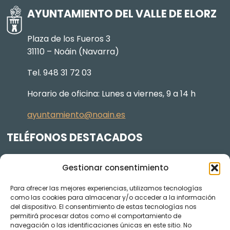
AYUNTAMIENTO DEL VALLE DE ELORZ
Plaza de los Fueros 3
31110 – Noáin (Navarra)
Tel. 948 31 72 03
Horario de oficina: Lunes a viernes, 9 a 14 h
ayuntamiento@noain.es
TELÉFONOS DESTACADOS
Policía Municipal
605 834 045
Gestionar consentimiento
Centro de salud
948 368 156
Para ofrecer las mejores experiencias, utilizamos tecnologías
Jardinería y Agenda Local 2030
948 074 848
como las cookies para almacenar y/o acceder a la información
del dispositivo. El consentimiento de estas tecnologías nos
TRANSPARENCIA
permitirá procesar datos como el comportamiento de
navegación o las identificaciones únicas en este sitio. No