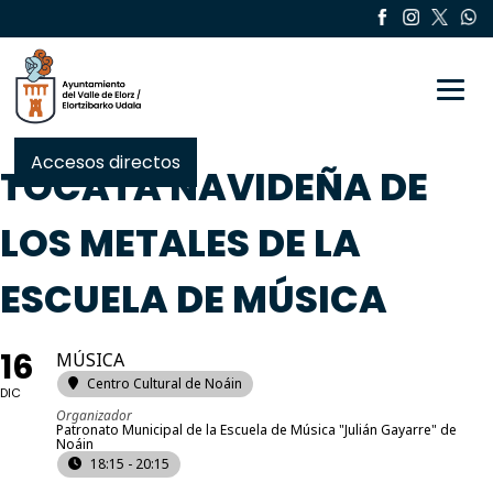
Toggle
Accesos directos
TOCATA NAVIDEÑA DE
LOS METALES DE LA
ESCUELA DE MÚSICA
16
MÚSICA
Centro Cultural de Noáin
DIC
Organizador
Patronato Municipal de la Escuela de Música "Julián Gayarre" de
Noáin
18:15 - 20:15