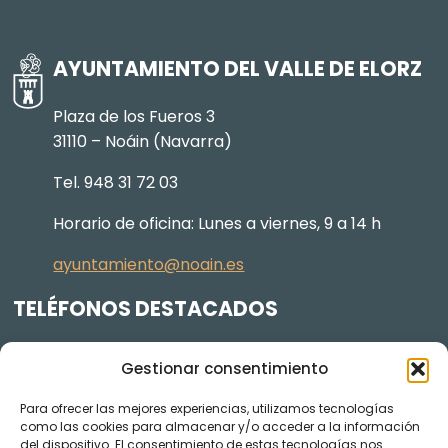
AYUNTAMIENTO DEL VALLE DE ELORZ
Plaza de los Fueros 3
31110 – Noáin (Navarra)
Tel. 948 31 72 03
Horario de oficina: Lunes a viernes, 9 a 14 h
ayuntamiento@noain.es
TELÉFONOS DESTACADOS
Policía Municipal
605 834 045
Gestionar consentimiento
Centro de salud
948 368 156
Para ofrecer las mejores experiencias, utilizamos tecnologías
Jardinería y Agenda Local 2030
948 074 848
como las cookies para almacenar y/o acceder a la información
del dispositivo. El consentimiento de estas tecnologías nos