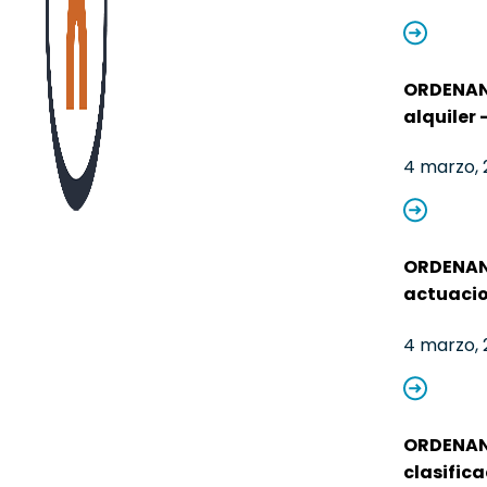
ORDENANZ
alquiler
4 marzo, 
ORDENANZ
actuacio
4 marzo, 
ORDENANZ
clasific