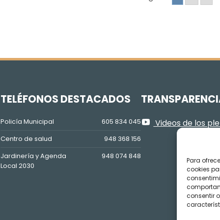
Z
TELÉFONOS DESTACADOS
TRANSPARENCI
Policía Municipal
605 834 045
Videos de los pl
Centro de salud
948 368 156
Jardinería y Agenda
948 074 848
Para ofrec
Local 2030
cookies pa
consentimi
comportami
consentir o
característ