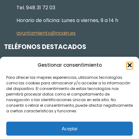
Tel. 948 31 72 03
Horario de oficina: Lunes a viernes, 9 a 14 h
ayuntamiento@noain.es
TELÉFONOS DESTACADOS
Policía Municipal
605 834 045
Gestionar consentimiento
Centro de salud
948 368 156
Para ofrecer las mejores experiencias, utilizamos tecnologías
Jardinería y Agenda Local 2030
948 074 848
como las cookies para almacenar y/o acceder a la información
del dispositivo. El consentimiento de estas tecnologías nos
TRANSPARENCIA
permitirá procesar datos como el comportamiento de
navegación o las identificaciones únicas en este sitio. No
Videos de los plenos en YouTube
consentir o retirar el consentimiento, puede afectar negativamente
a ciertas características y funciones.
Aceptar