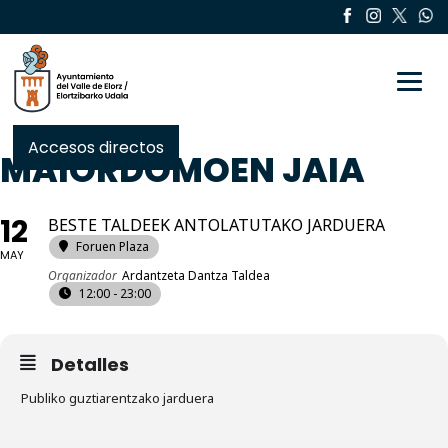
Toggle
Accesos directos
MAIORDOMOEN JAIA
12
BESTE TALDEEK ANTOLATUTAKO JARDUERA
Foruen Plaza
MAY
Organizador
Ardantzeta Dantza Taldea
12:00 - 23:00
Detalles
Publiko guztiarentzako jarduera